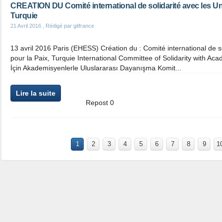
CREATION DU Comité international de solidarité avec les Univ
Turquie
21 Avril 2016
, Rédigé par gitfrance
13 avril 2016 Paris (EHESS) Création du : Comité international de so
pour la Paix, Turquie International Committee of Solidarity with Ac
İçin Akademisyenlerle Uluslararası Dayanışma Komit...
Lire la suite
Repost
0
1
2
3
4
5
6
7
8
9
1